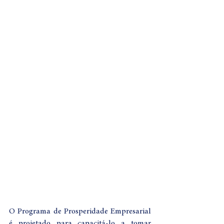
O Programa de Prosperidade Empresarial 
é projetado para capacitá-lo a tomar 