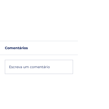
Comentários
Escreva um comentário
Destravar a empresa por
Gostou? Compartilhe
meio da reorganização do
alinhamento estratégico
Facebook
X (Twitter)
WhatsApp
LinkedIn
Copiar link