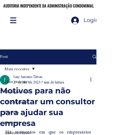
AUDITORIA INDEPENDENTE DA ADMINISTRAÇÃO CONDOMINIAL
AUDITORIA INDEPENDENTE DA ADMINISTRAÇÃO CONDOMINIAL
Login
Audite você mesmo!
CLIQUE AQUI
Post
Mais recentes
Luiz Antonio Titton
Mais recentes
27 de jun. de 2023
7 min de leitura
Motivos para não
Planejamento
contratar um consultor
Organização
para ajudar sua
Direção
empresa
Controle
Há momentos em que os empresários 
Auditor/Perito