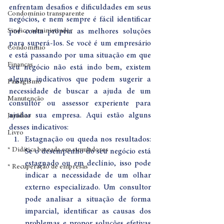
enfrentam desafios e dificuldades em seus 
Condomínio transparente
negócios, e nem sempre é fácil identificar 
Sindico administrador
por conta própria as melhores soluções 
para superá-los. Se você é um empresário 
Condomínio
e está passando por uma situação em que 
Finanças
seu negócio não está indo bem, existem 
alguns indicativos que podem sugerir a 
Paisagismo
necessidade de buscar a ajuda de um 
Manutenção
consultor ou assessor experiente para 
ajudar sua empresa. Aqui estão alguns 
Jurídico
desses indicativos:
Livro
Estagnação ou queda nos resultados: 
* Didática baseada em simuladores
Se o desempenho do seu negócio está 
estagnado ou em declínio, isso pode 
* Recuperação de empresas
indicar a necessidade de um olhar 
externo especializado. Um consultor 
pode analisar a situação de forma 
imparcial, identificar as causas dos 
problemas e propor soluções efetivas 