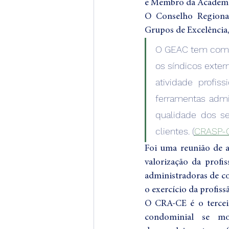
e Membro da Academia
O Conselho Regiona
Grupos de Excelência,
O GEAC tem como p
os síndicos exter
atividade profis
ferramentas admin
qualidade dos s
clientes. (
CRASP-C
Foi uma reunião de a
valorização da profi
administradoras de co
o exercício da profis
O CRA-CE é o tercei
condominial se mo