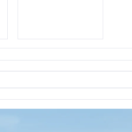
Porque o auditor de
condomínio deve ser um
Administrador