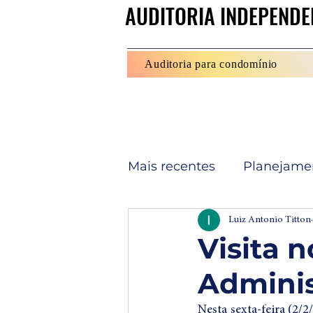
AUDITORIA INDEPENDE
AUDITORIA INDEPENDE
Auditoria para condomínio
Mais recentes
Planejame
Condomínio transparent
Luiz Antonio Titton
Visita 
Adminis
Paisagismo
Manuten
Nesta sexta-feira (2/