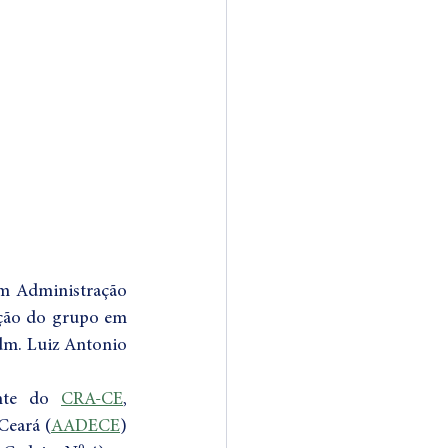
m Administração 
ação do grupo em 
dm. Luiz Antonio 
nte do 
CRA-CE
,  
Ceará (
AADECE
) 