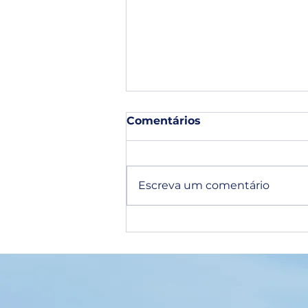
Comentários
Escreva um comentário
O que é auditoria
administrativa de
condomínio e como os
administradores podem
entrar neste mercado