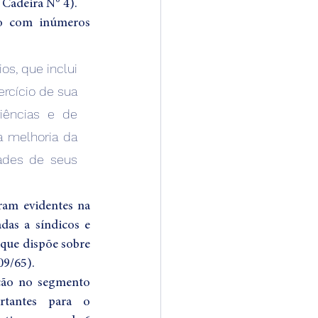
 Cadeira N⁰ 4).
o com inúmeros 
, que inclui 
rcício de sua 
iências e de 
a melhoria da 
des de seus 
am evidentes na 
das a síndicos e 
que dispõe sobre 
09/65).
ção no segmento 
tantes para o 