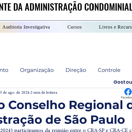
NTE DA ADMINISTRAÇÃO CONDOMINIA
NTE DA ADMINISTRAÇÃO CONDOMINIA
Auditoria Investigativa
Cursos
Livros e Recur
Audite você mesmo!
CLIQUE AQUI
nto
Organização
Direção
Controle
Gostou
e
Sindico administrador
Condomínio
3 de ago. de 2024
2 min de leitura
Facebo
no Conselho Regional 
tração de São Paulo
ção
Jurídico
Livro
* Didática baseada
2/2024) participamos da reunião entre o CRA-SP e CRA-CE c