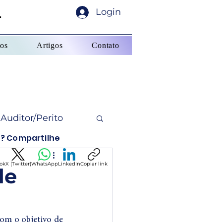
L
L
Login
sos
Artigos
Contato
Auditor/Perito
? Compartilhe
Finanças
ok
X (Twitter)
WhatsApp
LinkedIn
Copiar link
de
 em simuladores
om o objetivo de 