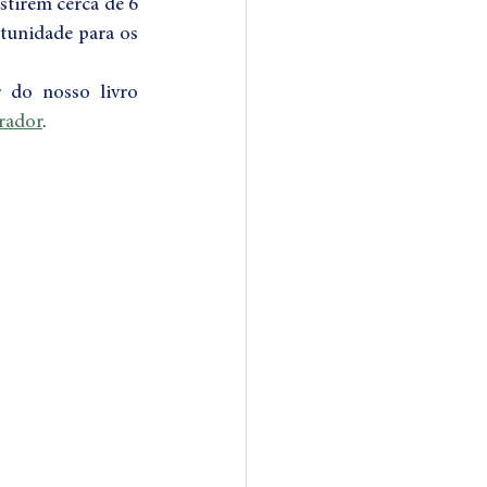
tirem cerca de 6 
tunidade para os 
Tivemos, ainda, a chance de presentear o Adm. Lamarck com um exemplar do nosso livro 
rador
.