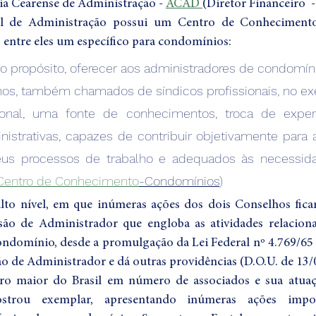
 Cearense de Administração - 
ACAD 
(Diretor Financeiro  -
l de Administração possui um Centro de Conheciment
 entre eles um específico para condomínios:
ropósito, oferecer aos administradores de condomínios
nos, também chamados de síndicos profissionais, no exe
sional, uma fonte de conhecimentos, troca de exper
istrativas, capazes de contribuir objetivamente para 
eus processos de trabalho e adequados às necessida
entro de Conhecimento
-Condomínios
)
lto nível, em que inúmeras ações dos dois Conselhos ficar
ssão de Administrador que engloba as atividades relaciona
ndomínio, desde a promulgação da Lei Federal nº 4.769/65 
são de Administrador e dá outras providências (D.O.U. de 13/
ro maior do Brasil em número de associados e sua atua
strou exemplar, apresentando inúmeras ações impor