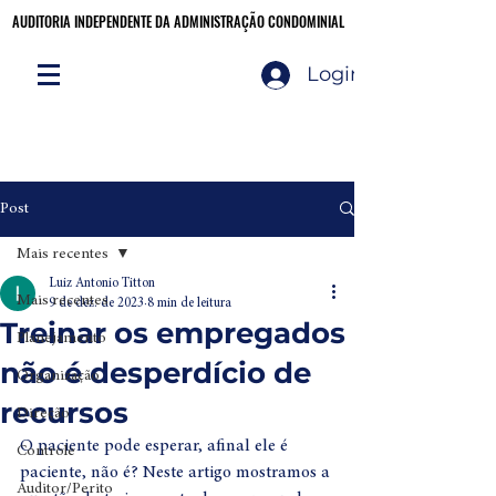
AUDITORIA INDEPENDENTE DA ADMINISTRAÇÃO CONDOMINIAL
AUDITORIA INDEPENDENTE DA ADMINISTRAÇÃO CONDOMINIAL
Login
Audite você mesmo!
CLIQUE AQUI
Post
Mais recentes
Luiz Antonio Titton
Mais recentes
9 de dez. de 2023
8 min de leitura
Treinar os empregados
Planejamento
não é desperdício de
Organização
recursos
Direção
O paciente pode esperar, afinal ele é 
Controle
paciente, não é? Neste artigo mostramos a 
Auditor/Perito