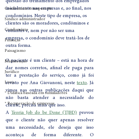
questão do treinamento dos empregados 
inicialmente nas empresas e, ao final, nos 
Condomínio transparente
condomínios. Neste tipo de empresa, os 
Sindico administrador
clientes são os moradores, condôminos e 
Condomínio
visitantes e, nem por não ser uma 
empresa, o condomínio deve tratá-los de 
Finanças
outra forma.
Paisagismo
O paciente é um cliente – está na hora de 
Manutenção
dar nomes corretos, afinal ele paga para 
Jurídico
ter a prestação do serviço, como já foi 
Livro
revisto por Ana Giovanoni, neste 
texto
. Já 
vimos nas outras publicações daqui que 
* Didática baseada em simuladores
não basta atender a necessidade do 
* Recuperação de empresas
cliente, precisa mais que isso.  
A 
Teoria Job do be Done (TJBD)
 provou 
que o cliente não quer apenas resolver 
uma necessidade, ele deseja que isso 
aconteça de forma diferente. O 