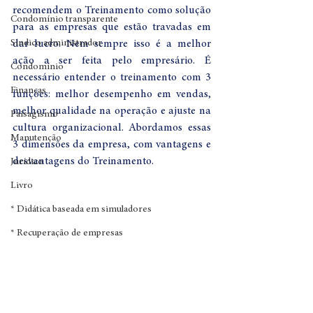
recomendem o Treinamento como solução 
Condomínio transparente
para as empresas que estão travadas em 
Sindico administrador
dar lucro. Nem sempre isso é a melhor 
ação a ser feita pelo empresário. É 
Condomínio
necessário entender o treinamento com 3 
Finanças
funções: melhor desempenho em vendas, 
melhor qualidade na operação e ajuste na 
Paisagismo
cultura organizacional. Abordamos essas 
Manutenção
3 dimensões da empresa, com vantagens e 
desvantagens do Treinamento.
Jurídico
Livro
* Didática baseada em simuladores
* Recuperação de empresas