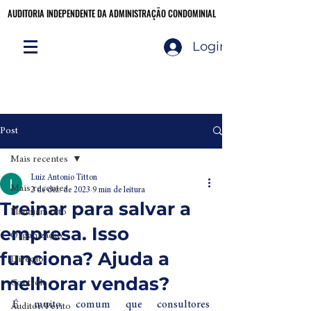
AUDITORIA INDEPENDENTE DA ADMINISTRAÇÃO CONDOMINIAL
AUDITORIA INDEPENDENTE DA ADMINISTRAÇÃO CONDOMINIAL
Login
Audite você mesmo!
CLIQUE AQUI
Post
Mais recentes
Luiz Antonio Titton
Mais recentes
2 de dez. de 2023
9 min de leitura
Treinar para salvar a
Planejamento
empresa. Isso
Organização
funciona? Ajuda a
Direção
melhorar vendas?
Controle
É muito comum que consultores 
Auditor/Perito