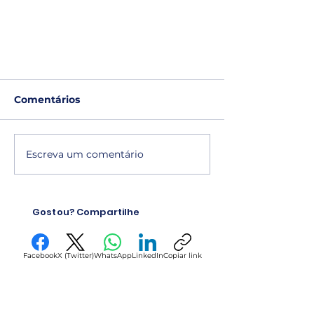
Comentários
Escreva um comentário
Adequando sua Empresa
Gostou? Compartilhe
para Pagar Menos Impostos
na lei: Lisura Fiscal
Facebook
X (Twitter)
WhatsApp
LinkedIn
Copiar link