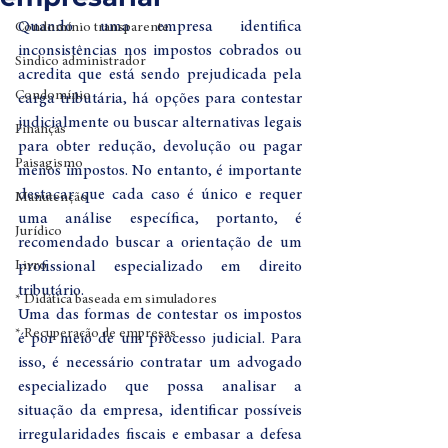
Quando uma empresa identifica 
Condomínio transparente
inconsistências nos impostos cobrados ou 
Sindico administrador
acredita que está sendo prejudicada pela 
Condomínio
carga tributária, há opções para contestar 
judicialmente ou buscar alternativas legais 
Finanças
para obter redução, devolução ou pagar 
Paisagismo
menos impostos. No entanto, é importante 
destacar que cada caso é único e requer 
Manutenção
uma análise específica, portanto, é 
Jurídico
recomendado buscar a orientação de um 
Livro
profissional especializado em direito 
tributário.
* Didática baseada em simuladores
Uma das formas de contestar os impostos 
* Recuperação de empresas
é por meio de um processo judicial. Para 
isso, é necessário contratar um advogado 
especializado que possa analisar a 
situação da empresa, identificar possíveis 
irregularidades fiscais e embasar a defesa 