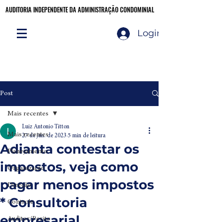
AUDITORIA INDEPENDENTE DA ADMINISTRAÇÃO CONDOMINIAL
AUDITORIA INDEPENDENTE DA ADMINISTRAÇÃO CONDOMINIAL
Login
Audite você mesmo!
CLIQUE AQUI
Post
Mais recentes
Luiz Antonio Titton
Mais recentes
27 de jun. de 2023
5 min de leitura
Adianta contestar os
Planejamento
impostos, veja como
Organização
pagar menos impostos
Direção
* Consultoria
Controle
empresarial
Auditor/Perito