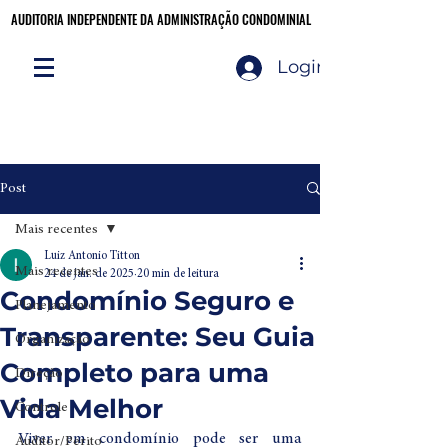
AUDITORIA INDEPENDENTE DA ADMINISTRAÇÃO CONDOMINIAL
AUDITORIA INDEPENDENTE DA ADMINISTRAÇÃO CONDOMINIAL
Login
Audite você mesmo!
CLIQUE AQUI
Post
Mais recentes
Luiz Antonio Titton
Mais recentes
24 de jan. de 2025
20 min de leitura
Condomínio Seguro e
Planejamento
Transparente: Seu Guia
Organização
Completo para uma
Direção
Vida Melhor
Controle
Viver em condomínio pode ser uma 
Auditor/Perito