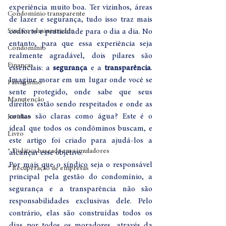
experiência muito boa. Ter vizinhos, áreas 
Condomínio transparente
de lazer e segurança, tudo isso traz mais 
Sindico administrador
conforto e praticidade para o dia a dia. No 
entanto, para que essa experiência seja 
Condomínio
realmente agradável, dois pilares são 
Finanças
essenciais: a 
segurança
 e a 
transparência
. 
Imagine morar em um lugar onde você se 
Paisagismo
sente protegido, onde sabe que seus 
Manutenção
direitos estão sendo respeitados e onde as 
contas são claras como água? Este é o 
Jurídico
ideal que todos os condôminos buscam, e 
Livro
este artigo foi criado para ajudá-los a 
* Didática baseada em simuladores
alcançar esse objetivo.
Por mais que o síndico seja o responsável 
* Recuperação de empresas
principal pela gestão do condomínio, a 
segurança e a transparência não são 
responsabilidades exclusivas dele. Pelo 
contrário, elas são construídas todos os 
dias por todos os moradores, através da 