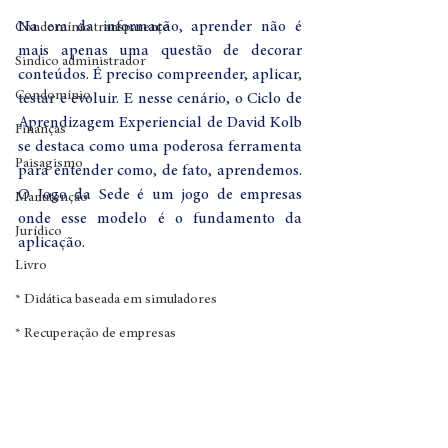
Na era da informação, aprender não é 
Condomínio transparente
mais apenas uma questão de decorar 
Sindico administrador
conteúdos. É preciso compreender, aplicar, 
Condomínio
testar e evoluir. E nesse cenário, o Ciclo de 
Aprendizagem Experiencial de David Kolb 
Finanças
se destaca como uma poderosa ferramenta 
Paisagismo
para entender como, de fato, aprendemos. 
O Jogo da Sede é um jogo de empresas 
Manutenção
onde esse modelo é o fundamento da 
Jurídico
aplicação.
Livro
* Didática baseada em simuladores
* Recuperação de empresas