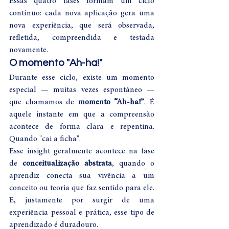
Essas quatro fases formam um ciclo 
contínuo: cada nova aplicação gera uma 
nova experiência, que será observada, 
refletida, compreendida e testada 
novamente.
O momento "Ah-ha!"
Durante esse ciclo, existe um momento 
especial — muitas vezes espontâneo — 
que chamamos de 
momento “Ah-ha!”
. É 
aquele instante em que a compreensão 
acontece de forma clara e repentina. 
Quando "cai a ficha".
Esse insight geralmente acontece na fase 
de 
conceitualização abstrata
, quando o 
aprendiz conecta sua vivência a um 
conceito ou teoria que faz sentido para ele. 
E, justamente por surgir de uma 
experiência pessoal e prática, esse tipo de 
aprendizado é duradouro.