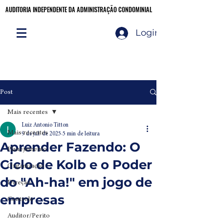
AUDITORIA INDEPENDENTE DA ADMINISTRAÇÃO CONDOMINIAL
AUDITORIA INDEPENDENTE DA ADMINISTRAÇÃO CONDOMINIAL
Login
Audite você mesmo!
CLIQUE AQUI
Post
Mais recentes
Luiz Antonio Titton
Mais recentes
9 de jul. de 2025
5 min de leitura
Aprender Fazendo: O
Planejamento
Ciclo de Kolb e o Poder
Organização
do "Ah-ha!" em jogo de
Direção
empresas
Controle
Auditor/Perito