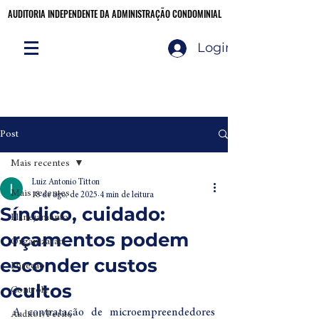
AUDITORIA INDEPENDENTE DA ADMINISTRAÇÃO CONDOMINIAL
AUDITORIA INDEPENDENTE DA ADMINISTRAÇÃO CONDOMINIAL
Login
Audite você mesmo!
CLIQUE AQUI
Post
Mais recentes
Luiz Antonio Titton
Mais recentes
18 de ago. de 2025
4 min de leitura
Síndico, cuidado:
Planejamento
orçamentos podem
Organização
esconder custos
Direção
ocultos
Controle
A contratação de microempreendedores 
Auditor/Perito