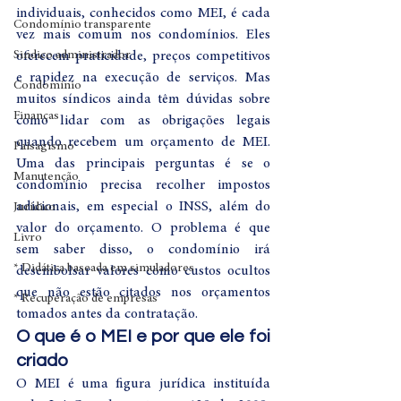
individuais, conhecidos como MEI, é cada 
Condomínio transparente
vez mais comum nos condomínios. Eles 
Sindico administrador
oferecem praticidade, preços competitivos 
e rapidez na execução de serviços. Mas 
Condomínio
muitos síndicos ainda têm dúvidas sobre 
Finanças
como lidar com as obrigações legais 
quando recebem um orçamento de MEI. 
Paisagismo
Uma das principais perguntas é se o 
Manutenção
condomínio precisa recolher impostos 
adicionais, em especial o INSS, além do 
Jurídico
valor do orçamento. O problema é que 
Livro
sem saber disso, o condomínio irá 
* Didática baseada em simuladores
desembolsar valores como custos ocultos 
que não estão citados nos orçamentos 
* Recuperação de empresas
tomados antes da contratação.
O que é o MEI e por que ele foi 
criado
O MEI é uma figura jurídica instituída 