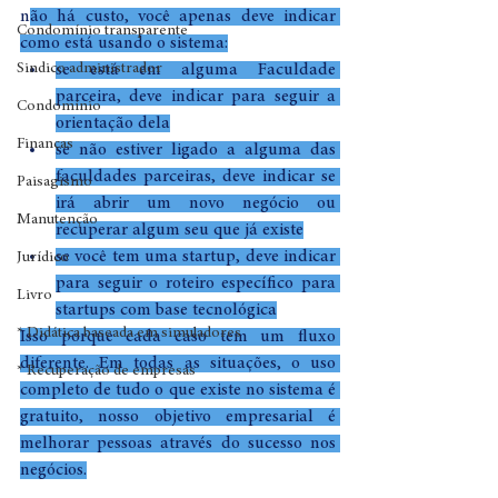
n
ão há custo, você apenas deve indicar 
Condomínio transparente
como está usando o sistema:
Sindico administrador
se está em alguma Faculdade 
parceira, deve indicar para seguir a 
Condomínio
orientação dela
Finanças
se não estiver ligado a alguma das 
faculdades parceiras, deve indicar se 
Paisagismo
irá abrir um novo negócio ou 
Manutenção
recuperar algum seu que já existe
se você tem uma startup, deve indicar 
Jurídico
para seguir o roteiro específico para 
Livro
startups com base tecnológica
* Didática baseada em simuladores
Isso porque cada caso tem um fluxo 
diferente. Em todas as situações, o uso 
* Recuperação de empresas
completo de tudo o que existe no sistema é 
gratuito, nosso objetivo empresarial é 
melhorar pessoas através do sucesso nos 
negócios.