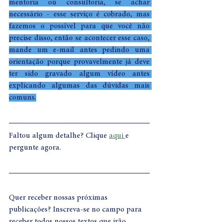
mentoria ou consultoria, se achar 
necessário - esse serviço é cobrado, mas 
fazemos o possível para que você não 
precise disso, então se acontecer esse caso, 
mande um e-mail antes pedindo uma 
orientação porque provavelmente já deve 
ter sido gravado algum vídeo antes 
explicando algumas das dúvidas mais 
comuns.
Faltou algum detalhe? Clique 
aqui 
e 
pergunte agora. 
Quer receber nossas próximas 
publicações? Inscreva-se no campo para 
receber todos nossos textos que irão 