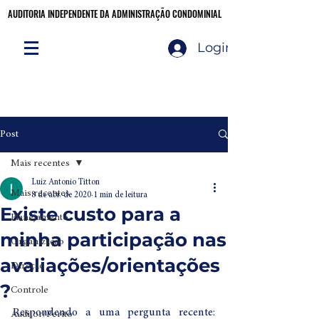
AUDITORIA INDEPENDENTE DA ADMINISTRAÇÃO CONDOMINIAL
AUDITORIA INDEPENDENTE DA ADMINISTRAÇÃO CONDOMINIAL
Login
Audite você mesmo!
CLIQUE AQUI
Post
Mais recentes
Luiz Antonio Titton
Mais recentes
8 de abr. de 2020
1 min de leitura
Existe custo para a
Planejamento
minha participação nas
Organização
avaliações/orientações
Direção
?
Controle
Respondendo a uma pergunta recente: 
Auditor/Perito