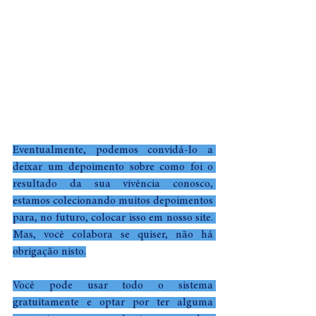
Eventualmente, podemos convidá-lo a 
deixar um depoimento sobre como foi o 
resultado da sua vivência conosco, 
estamos colecionando muitos depoimentos 
para, no futuro, colocar isso em nosso site. 
Mas, você colabora se quiser, não há 
obrigação nisto.
Você pode usar todo o sistema 
gratuitamente e optar por ter alguma 