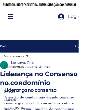
AUDITORIA INDEPENDENTE DA ADMINISTRAÇÃO CONDOMINIAL
AUDITORIA INDEPENDENTE DA ADMINISTRAÇÃO CONDOMINIAL
Login
Audite você mesmo!
CLIQUE AQUI
Post
Mais recentes
Luiz Antonio Titton
Mais recentes
8 de fev. de 2025
4 min de leitura
Liderança no Consenso
Planejamento
no condomínio
Organização
Liderança no consenso
Direção
A gestão do condomínio usando consenso 
Controle
como regra geral de convivência entre o 
Auditor/Perito
síndico e algum Conselho do condomínio 