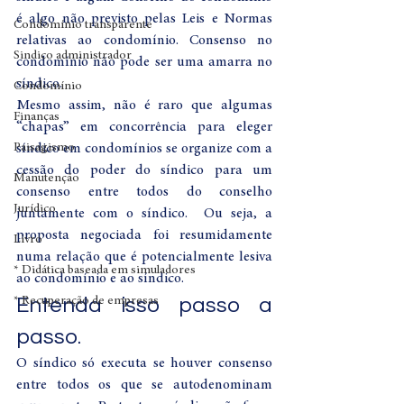
é algo não previsto pelas Leis e Normas 
Condomínio transparente
relativas ao condomínio. Consenso no 
Sindico administrador
condomínio não pode ser uma amarra no 
síndico.
Condomínio
Mesmo assim, não é raro que algumas 
Finanças
“chapas” em concorrência para eleger 
Paisagismo
síndico em condomínios se organize com a 
cessão do poder do síndico para um 
Manutenção
consenso entre todos do conselho 
Jurídico
juntamente com o síndico.  Ou seja, a 
proposta negociada foi resumidamente 
Livro
numa relação que é potencialmente lesiva 
* Didática baseada em simuladores
ao condomínio e ao síndico.
Entenda isso passo a 
* Recuperação de empresas
passo.
O síndico só executa se houver consenso 
entre todos os que se autodenominam 