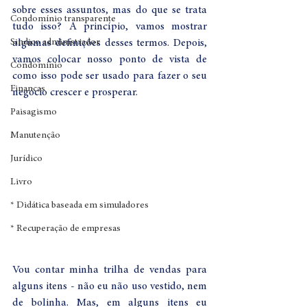
sobre esses assuntos, mas do que se trata 
Condomínio transparente
tudo isso? A princípio, vamos mostrar 
Sindico administrador
algumas definições desses termos. Depois, 
vamos colocar nosso ponto de vista de 
Condomínio
como isso pode ser usado para fazer o seu 
Finanças
negócio crescer e prosperar.
Paisagismo
Manutenção
Jurídico
Livro
* Didática baseada em simuladores
* Recuperação de empresas
Vou contar minha trilha de vendas para 
alguns itens - não eu não uso vestido, nem 
de bolinha. Mas, em alguns itens eu 