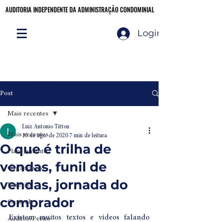
AUDITORIA INDEPENDENTE DA ADMINISTRAÇÃO CONDOMINIAL
AUDITORIA INDEPENDENTE DA ADMINISTRAÇÃO CONDOMINIAL
Login
Audite você mesmo!
CLIQUE AQUI
Post
Mais recentes
Luiz Antonio Titton
Mais recentes
16 de ago. de 2020
7 min de leitura
O que é trilha de
Planejamento
vendas, funil de
Organização
vendas, jornada do
Direção
comprador
Controle
Existem muitos textos e vídeos falando 
Auditor/Perito