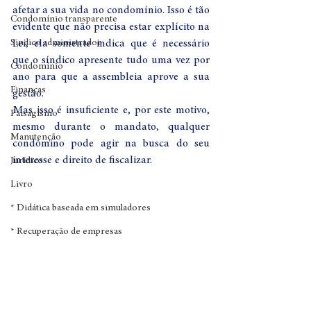
afetar a sua vida no condomínio. Isso é tão 
Condomínio transparente
evidente que não precisa estar explícito na 
Sindico administrador
Lei, ela somente indica que é necessário 
que o síndico apresente tudo uma vez por 
Condomínio
ano para que a assembleia aprove a sua 
Finanças
gestão.
Mas isso é insuficiente e, por este motivo, 
Paisagismo
mesmo durante o mandato, qualquer 
Manutenção
condômino pode agir na busca do seu 
interesse e direito de fiscalizar.
Jurídico
Livro
* Didática baseada em simuladores
* Recuperação de empresas