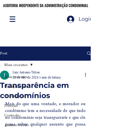
AUDITORIA INDEPENDENTE DA ADMINISTRAÇÃO CONDOMINIAL
AUDITORIA INDEPENDENTE DA ADMINISTRAÇÃO CONDOMINIAL
Login
Audite você mesmo!
CLIQUE AQUI
Post
Mais recentes
Luiz Antonio Titton
Mais recentes
22 de out. de 2024
1 min de leitura
Transparência em
Planejamento
condomínios
Organização
Mais do que uma vontade, o morador ou 
Direção
condômino tem a necessidade de que tudo 
Controle
no condomínio seja transparente e que ele 
possa saber qualquer assunto que possa 
Auditor/Perito