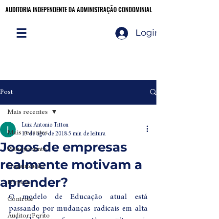
AUDITORIA INDEPENDENTE DA ADMINISTRAÇÃO CONDOMINIAL
AUDITORIA INDEPENDENTE DA ADMINISTRAÇÃO CONDOMINIAL
Login
Audite você mesmo!
CLIQUE AQUI
Post
Mais recentes
Luiz Antonio Titton
Mais recentes
13 de ago. de 2018
5 min de leitura
Jogos de empresas
Planejamento
realmente motivam a
Organização
aprender?
Direção
O modelo de Educação atual está 
Controle
passando por mudanças radicais em alta 
Auditor/Perito