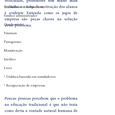
velocidade, professores têm muito mais 
trabalho e a falta de motivação dos alunos 
Condomínio transparente
é evidente. Entenda como os jogos de 
Sindico administrador
empresa são peças chaves na solução 
Condomínio
desse problema.  
Finanças
Paisagismo
Manutenção
Jurídico
Livro
* Didática baseada em simuladores
* Recuperação de empresas
Poucas pessoas percebem que o problema 
na educação tradicional é que não trata 
como devia a vontade natural humana de 